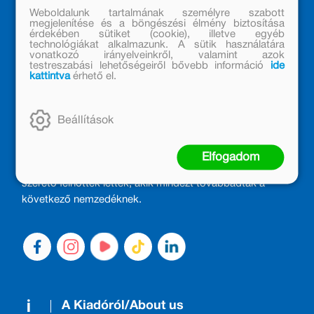
Weboldalunk tartalmának személyre szabott
megjelenítése és a böngészési élmény biztosítása
érdekében sütiket (cookie), illetve egyéb
technológiákat alkalmazunk. A sütik használatára
vonatkozó irányelveinkről, valamint azok
testreszabási lehetőségeiről bővebb információ
ide
kattintva
érhető el.
MÓRA KÖNYVKIADÓ – 1950 ÓTA
Beállítások
CSALÁDTAG
Kiadónk generációkat ajándékozott és ajándékoz meg az
Elfogadom
olvasás örömével, olvasni szerető gyerekekből olvasni
szerető felnőttek lettek, akik mindezt továbbadták a
következő nemzedéknek.
A Kiadóról/About us