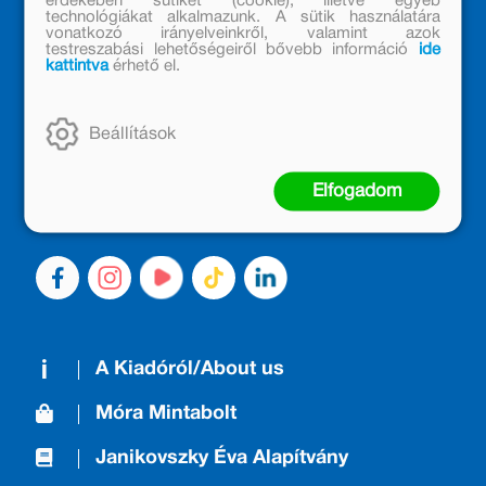
érdekében sütiket (cookie), illetve egyéb
technológiákat alkalmazunk. A sütik használatára
vonatkozó irányelveinkről, valamint azok
testreszabási lehetőségeiről bővebb információ
ide
kattintva
érhető el.
MÓRA KÖNYVKIADÓ – 1950 ÓTA
CSALÁDTAG
Kiadónk generációkat ajándékozott és ajándékoz meg az
Beállítások
olvasás örömével, olvasni szerető gyerekekből olvasni
szerető felnőttek lettek, akik mindezt továbbadták a
Elfogadom
következő nemzedéknek.
A Kiadóról/About us
Móra Mintabolt
Janikovszky Éva Alapítvány