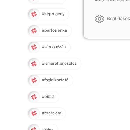
#képregény
Beállítások
#bartos erika
#városnézés
#ismeretterjesztés
#foglalkoztató
#biblia
#szerelem
#krimi