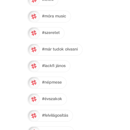
#móra music
#szeretet
#már tudok olvasni
#lackfi jános
#népmese
#évszakok
#felvilágosítás