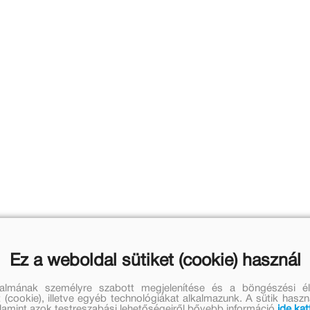
Ez a weboldal sütiket (cookie) használ
talmának személyre szabott megjelenítése és a böngészési él
 (cookie), illetve egyéb technológiákat alkalmazunk. A sütik hasz
valamint azok testreszabási lehetőségeiről bővebb információ
ide kat