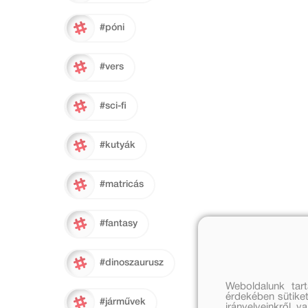
#póni
#vers
#sci-fi
#kutyák
#matricás
#fantasy
#dinoszaurusz
Weboldalunk tar
érdekében sütiket
#járművek
irányelveinkről, 