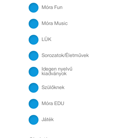
Móra Fun
Móra Music
LÜK
Sorozatok/Életművek
Idegen nyelvű
kiadványok
Szülőknek
Móra EDU
Játék