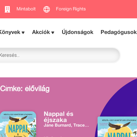
Mintabolt
Foreign Rights
Könyvek
Akciók
Újdonságok
Pedagógusok
Címke: élővilág
Nappal és
éjszaka
Jane Burnard, Tracey
Turner