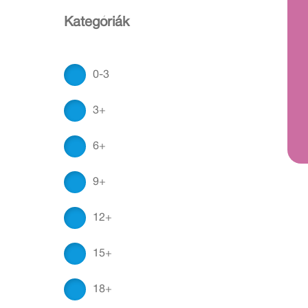
Kategóriák
0-3
3+
6+
9+
12+
15+
18+