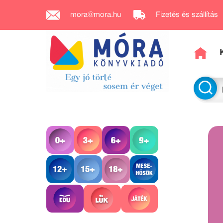
mora@mora.hu
Fizetés és szállítás