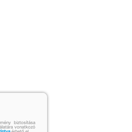
mény biztosítása
nálatára vonatkozó
tintva
érhető el.