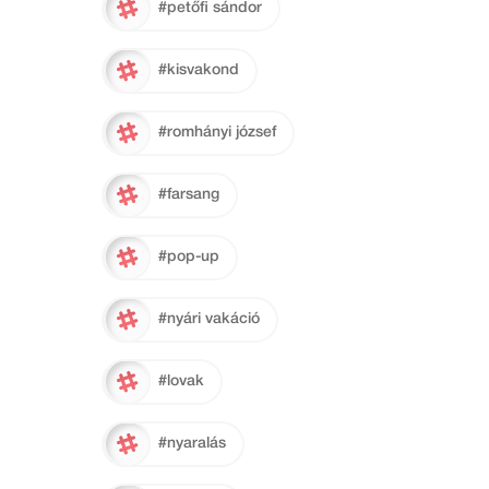
#petőfi sándor
#kisvakond
#romhányi józsef
#farsang
#pop-up
#nyári vakáció
#lovak
#nyaralás