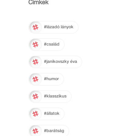
Cimkék
#lázadó lányok
#család
#janikovszky éva
#humor
#klasszikus
#állatok
#barátság