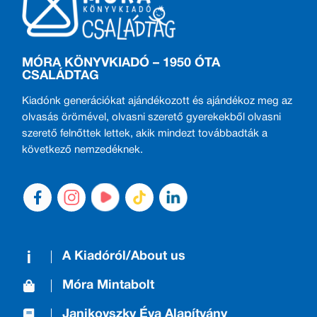
MÓRA KÖNYVKIADÓ – 1950 ÓTA
CSALÁDTAG
Kiadónk generációkat ajándékozott és ajándékoz meg az
olvasás örömével, olvasni szerető gyerekekből olvasni
szerető felnőttek lettek, akik mindezt továbbadták a
következő nemzedéknek.
A Kiadóról/About us
Móra Mintabolt
Janikovszky Éva Alapítvány