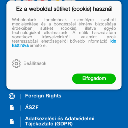
Ez a weboldal sütiket (cookie) használ
Weboldalunk tartalmának személyre szabott
megjelenítése és a böngészési élmény biztosítása
A Kiadóról/About us
érdekében sütiket (cookie), illetve egyéb
technológiákat alkalmazunk. A sütik használatára
vonatkozó irányelveinkről, valamint azok
Móra Mintabolt
testreszabási lehetőségeiről bővebb információ
ide
kattintva
érhető el.
Janikovszky Éva Alapítvány
Kapcsolat
Beállítások
Árkötött termékek
Elfogadom
Nyereményjáték-szabályzat
Foreign Rights
ÁSZF
Adatkezelési és Adatvédelmi
Tájékoztató (GDPR)