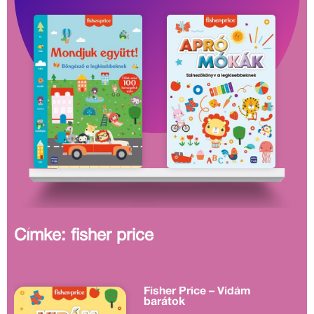
Címke: fisher price
Fisher Price – Vidám
barátok