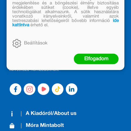
megjelenítése és a böngészési élmény biztosítása
érdekében sütiket (cookie), illetve egyéb
technológiákat alkalmazunk. A sütik használatára
vonatkozó irányelveinkről, valamint azok
testreszabási lehetőségeiről bővebb információ
ide
kattintva
érhető el.
MÓRA KÖNYVKIADÓ – 1950 ÓTA
CSALÁDTAG
Beállítások
Kiadónk generációkat ajándékozott és ajándékoz meg az
olvasás örömével, olvasni szerető gyerekekből olvasni
Elfogadom
szerető felnőttek lettek, akik mindezt továbbadták a
következő nemzedéknek.
A Kiadóról/About us
Móra Mintabolt