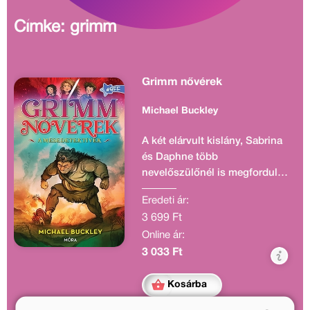
Címke: grimm
Grimm nővérek
Michael Buckley
A két elárvult kislány, Sabrina
és Daphne több
nevelőszülőnél is megfordult
már, végül New Overlands
Eredeti ár:
különös városkájában köt ki,
3 699 Ft
mikor váratlanul jelentkezik
Online ár:
értük a halottnak hitt
nagymamájuk, Relda Grimm.
3 033 Ft
A lányokra további
meglepetések is várnak:
Kosárba
megtudják, hogy ők a híres