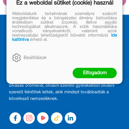
Ez a weboldal sütiket (cookie) használ
Grimm testvérek
leszármazottai, akiknek a
Weboldalunk tartalmának személyre szabott
meséi valójában megtörtént
megjelenítése és a böngészési élmény biztosítása
érdekében sütiket (cookie), illetve egyéb
eseményekről szólnak.
technológiákat alkalmazunk. A sütik használatára
vonatkozó irányelveinkről, valamint azok
testreszabási lehetőségeiről bővebb információ
ide
kattintva
érhető el.
Beállítások
MÓRA KÖNYVKIADÓ – 1950 ÓTA
CSALÁDTAG
Elfogadom
Kiadónk generációkat ajándékozott és ajándékoz meg az
olvasás örömével, olvasni szerető gyerekekből olvasni
szerető felnőttek lettek, akik mindezt továbbadták a
következő nemzedéknek.