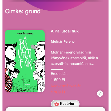
Címke: grund
A Pál utcai fiúk
Molnár Ferenc
Molnár Ferenc világhírű
könyvének szereplői, akik a
szerzőhöz hasonlóan a
budapesti Józsefváros
Eredeti ár:
szülöttei, ma már
1 699 Ft
valamennyien az ifjúsági
Kedvezményes ár:
irodalom halhatatlan hősei.
Gyerekkorunkban
1 189 Ft
mindannyian olyan bátrak
szeretnénk lenni, mint Boka,
Kosárba
olyan elszántak, mint