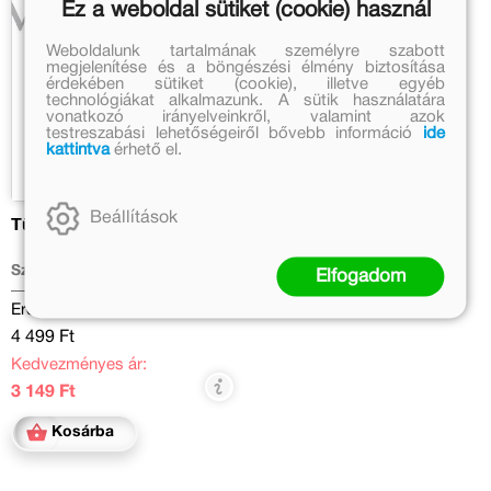
Ez a weboldal sütiket (cookie) használ
Weboldalunk tartalmának személyre szabott
megjelenítése és a böngészési élmény biztosítása
érdekében sütiket (cookie), illetve egyéb
technológiákat alkalmazunk. A sütik használatára
vonatkozó irányelveinkről, valamint azok
testreszabási lehetőségeiről bővebb információ
ide
kattintva
érhető el.
Beállítások
Tündér Lala
Szabó Magda
Elfogadom
Eredeti ár:
4 499 Ft
Kedvezményes ár:
3 149 Ft
Kosárba