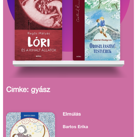
Címke: gyász
Elmúlás
Bartos Erika