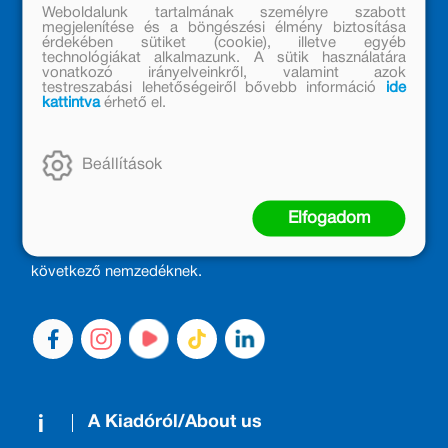
Weboldalunk tartalmának személyre szabott
megjelenítése és a böngészési élmény biztosítása
érdekében sütiket (cookie), illetve egyéb
technológiákat alkalmazunk. A sütik használatára
vonatkozó irányelveinkről, valamint azok
testreszabási lehetőségeiről bővebb információ
ide
kattintva
érhető el.
MÓRA KÖNYVKIADÓ – 1950 ÓTA
Beállítások
CSALÁDTAG
Kiadónk generációkat ajándékozott és ajándékoz meg az
Elfogadom
olvasás örömével, olvasni szerető gyerekekből olvasni
szerető felnőttek lettek, akik mindezt továbbadták a
következő nemzedéknek.
A Kiadóról/About us