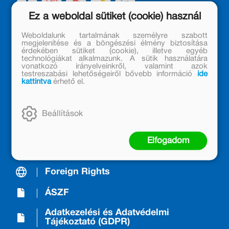
Ez a weboldal sütiket (cookie) használ
Weboldalunk tartalmának személyre szabott
megjelenítése és a böngészési élmény biztosítása
A Kiadóról/About us
érdekében sütiket (cookie), illetve egyéb
technológiákat alkalmazunk. A sütik használatára
vonatkozó irányelveinkről, valamint azok
Móra Mintabolt
testreszabási lehetőségeiről bővebb információ
ide
kattintva
érhető el.
Janikovszky Éva Alapítvány
Kapcsolat
Beállítások
Árkötött termékek
Elfogadom
Nyereményjáték-szabályzat
Foreign Rights
ÁSZF
Adatkezelési és Adatvédelmi
Tájékoztató (GDPR)