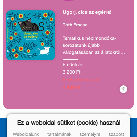
Ugorj, cica az egérre!
Tóth Emese
Tematikus népimondóka-
sorozatunk újabb
válogatásában az állatokról
szóló mondókákat gyűjtöttük
Eredeti ár:
össze, amelyek nem csak az
3 200 Ft
önfeledt játékra nyújtanak
Kedvezményes ár:
lehetőséget, de a korai
fejlesztésben is
1 499 Ft
pótolhatatlanok.
Ez a weboldal sütiket (cookie) használ
Weboldalunk tartalmának személyre szabott