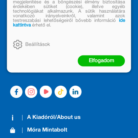
megjelenítése és a böngészési élmény biztosítása
érdekében sütiket (cookie), illetve egyéb
technológiákat alkalmazunk. A sütik használatára
vonatkozó irányelveinkről, valamint azok
testreszabási lehetőségeiről bővebb információ
ide
kattintva
érhető el.
MÓRA KÖNYVKIADÓ – 1950 ÓTA
CSALÁDTAG
Beállítások
Kiadónk generációkat ajándékozott és ajándékoz meg az
olvasás örömével, olvasni szerető gyerekekből olvasni
Elfogadom
szerető felnőttek lettek, akik mindezt továbbadták a
következő nemzedéknek.
A Kiadóról/About us
Móra Mintabolt