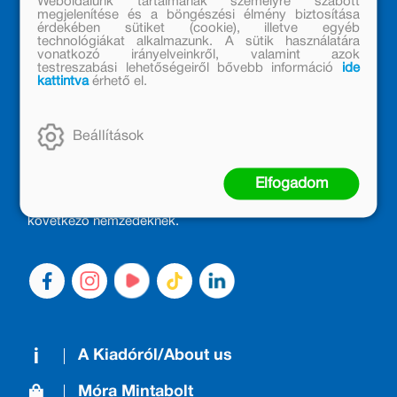
Weboldalunk tartalmának személyre szabott
megjelenítése és a böngészési élmény biztosítása
érdekében sütiket (cookie), illetve egyéb
technológiákat alkalmazunk. A sütik használatára
vonatkozó irányelveinkről, valamint azok
testreszabási lehetőségeiről bővebb információ
ide
kattintva
érhető el.
MÓRA KÖNYVKIADÓ – 1950 ÓTA
CSALÁDTAG
Beállítások
Kiadónk generációkat ajándékozott és ajándékoz meg az
olvasás örömével, olvasni szerető gyerekekből olvasni
Elfogadom
szerető felnőttek lettek, akik mindezt továbbadták a
következő nemzedéknek.
A Kiadóról/About us
Móra Mintabolt