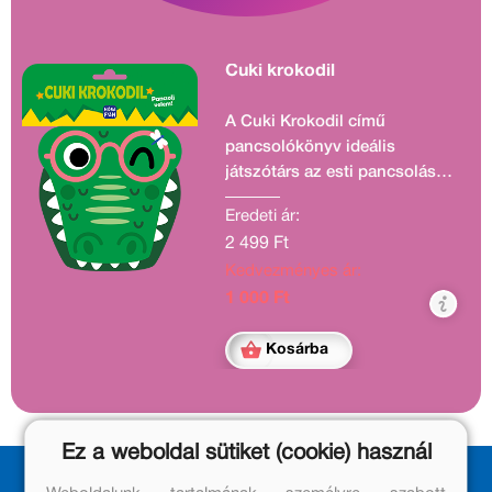
Cuki krokodil
A Cuki Krokodil című
pancsolókönyv ideális
játszótárs az esti pancsolás
során. A kézbebújtatós,
Eredeti ár:
színpompás, vízhatlan lapozó
2 499 Ft
interaktívvá teszi a mesélést,
Kedvezményes ár:
miközben a picik újabb
szavakat tanulhatnak meg.
1 000 Ft
Kalandra fel!
Kosárba
Ez a weboldal sütiket (cookie) használ