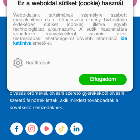
Ez a weboldal sütiket (cookie) használ
Mária hercegnő szerepét A
diótörőben a leghelyesebb
Weboldalunk tartalmának személyre szabott
fiúnövendék, Tomi
megjelenítése és a böngészési élmény biztosítása
érdekében sütiket (cookie), illetve egyéb
partnereként.
technológiákat alkalmazunk. A sütik használatára
vonatkozó irányelveinkről, valamint azok
testreszabási lehetőségeiről bővebb információ
ide
kattintva
érhető el.
Beállítások
MÓRA KÖNYVKIADÓ – 1950 ÓTA
CSALÁDTAG
Elfogadom
Kiadónk generációkat ajándékozott és ajándékoz meg az
olvasás örömével, olvasni szerető gyerekekből olvasni
szerető felnőttek lettek, akik mindezt továbbadták a
következő nemzedéknek.