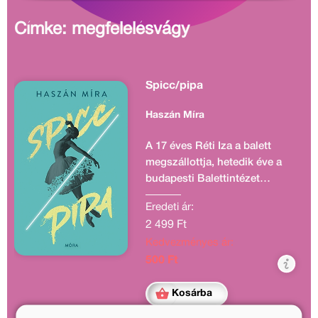
Címke: megfelelésvágy
Spicc/pipa
Haszán Míra
A 17 éves Réti Iza a balett
megszállottja, hetedik éve a
budapesti Balettintézet
növendéke. Nagyanyja, a
Eredeti ár:
Kossuth-díjas prímabalerina a
2 499 Ft
maga erőszakos módján űzi-
Kedvezményes ár:
hajtja unokáját, hogy sikeres
táncossá váljon. Az
500 Ft
álmodozó, maximalista Iza
nagy vágya, hogy az új
Kosárba
tanévben ő táncolhassa el