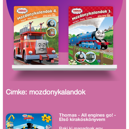
Címke: mozdonykalandok
Thomas - All engines go! -
Első kirakóskönyvem
Rakj ki magadnak egy