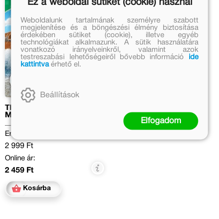
Ez a weboldal sütiket (cookie) használ
Weboldalunk tartalmának személyre szabott
megjelenítése és a böngészési élmény biztosítása
érdekében sütiket (cookie), illetve egyéb
technológiákat alkalmazunk. A sütik használatára
vonatkozó irányelveinkről, valamint azok
testreszabási lehetőségeiről bővebb információ
ide
kattintva
érhető el.
Beállítások
Thomas, a gőzmozdony –
Mozdonykalandok 2.
Elfogadom
Eredeti ár:
2 999 Ft
Online ár:
2 459 Ft
Kosárba