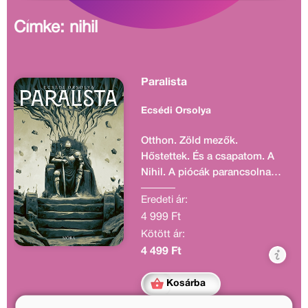
Címke: nihil
Paralista
Ecsédi Orsolya
Otthon. Zöld mezők.
Hőstettek. És a csapatom. A
Nihil. A piócák parancsolnak.
Minden szürke. És élettelen.
Eredeti ár:
Amikor jön az örvény, és
4 999 Ft
elnyel, egy egészen más
Kötött ár:
emberré változom. Egy
satnya, szerencsétlen,
4 499 Ft
szolgálatra termett lénnyé. Ki
kell jussak innen. Le kell
Kosárba
lépjek innen. Ki kell lépjek