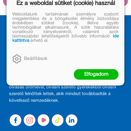
Ez a weboldal sütiket (cookie) használ
innen.
Weboldalunk tartalmának személyre szabott
megjelenítése és a böngészési élmény biztosítása
érdekében sütiket (cookie), illetve egyéb
technológiákat alkalmazunk. A sütik használatára
vonatkozó irányelveinkről, valamint azok
testreszabási lehetőségeiről bővebb információ
ide
kattintva
érhető el.
Beállítások
MÓRA KÖNYVKIADÓ – 1950 ÓTA
CSALÁDTAG
Elfogadom
Kiadónk generációkat ajándékozott és ajándékoz meg az
olvasás örömével, olvasni szerető gyerekekből olvasni
szerető felnőttek lettek, akik mindezt továbbadták a
következő nemzedéknek.