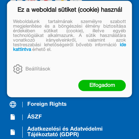
Ez a weboldal sütiket (cookie) használ
Weboldalunk tartalmának személyre szabott
megjelenítése és a böngészési élmény biztosítása
A Kiadóról/About us
érdekében sütiket (cookie), illetve egyéb
technológiákat alkalmazunk. A sütik használatára
vonatkozó irányelveinkről, valamint azok
Móra Mintabolt
testreszabási lehetőségeiről bővebb információ
ide
kattintva
érhető el.
Janikovszky Éva Alapítvány
Kapcsolat
Beállítások
Árkötött termékek
Elfogadom
Nyereményjáték-szabályzat
Foreign Rights
ÁSZF
Adatkezelési és Adatvédelmi
Tájékoztató (GDPR)