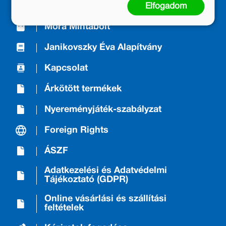
A Kiadóról/About us
Elfogadom
Móra Mintabolt
Janikovszky Éva Alapítvány
Kapcsolat
Árkötött termékek
Nyereményjáték-szabályzat
Foreign Rights
ÁSZF
Adatkezelési és Adatvédelmi
Tájékoztató (GDPR)
Online vásárlási és szállítási
feltételek