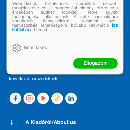
Weboldalunk tartalmának személyre szabott
megjelenítése és a böngészési élmény biztosítása
érdekében sütiket (cookie), illetve egyéb
technológiákat alkalmazunk. A sütik használatára
vonatkozó irányelveinkről, valamint azok
testreszabási lehetőségeiről bővebb információ
ide
kattintva
érhető el.
MÓRA KÖNYVKIADÓ – 1950 ÓTA
Beállítások
CSALÁDTAG
Kiadónk generációkat ajándékozott és ajándékoz meg az
Elfogadom
olvasás örömével, olvasni szerető gyerekekből olvasni
szerető felnőttek lettek, akik mindezt továbbadták a
következő nemzedéknek.
A Kiadóról/About us