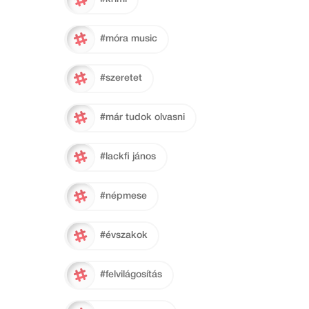
#móra music
#szeretet
#már tudok olvasni
#lackfi jános
#népmese
#évszakok
#felvilágosítás