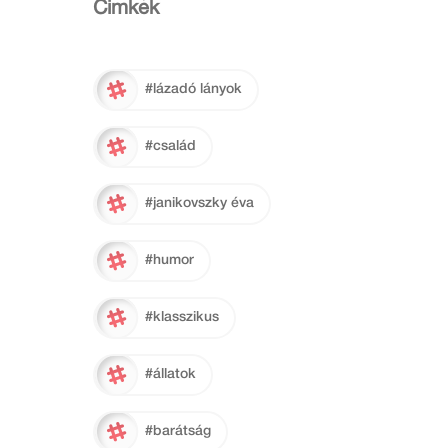
Cimkék
#lázadó lányok
#család
#janikovszky éva
#humor
#klasszikus
#állatok
#barátság