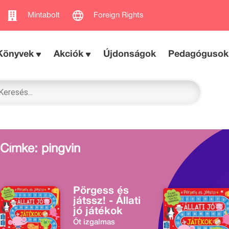
Mintabolt
Foreign Rights
Könyvek
Akciók
Újdonságok
Pedagógusok
Címke: pingvin
Pörgess és
játssz! - Állati
jó játékok
Öt izgalmas