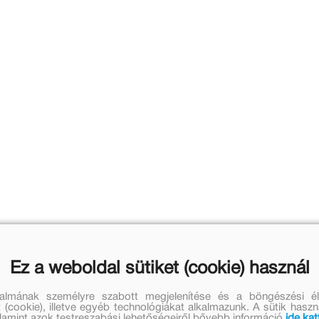
Ez a weboldal sütiket (cookie) használ
talmának személyre szabott megjelenítése és a böngészési él
 (cookie), illetve egyéb technológiákat alkalmazunk. A sütik hasz
valamint azok testreszabási lehetőségeiről bővebb információ
ide kat