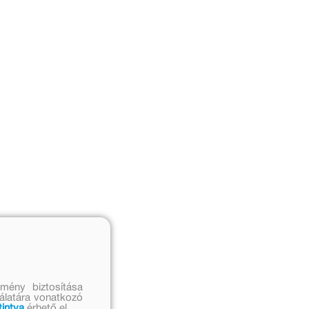
mény biztosítása
nálatára vonatkozó
tintva
érhető el.