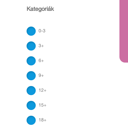
Kategóriák
0-3
3+
6+
9+
12+
15+
18+