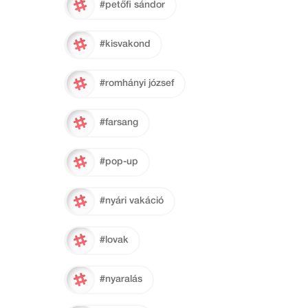
#petőfi sándor
#kisvakond
#romhányi józsef
#farsang
#pop-up
#nyári vakáció
#lovak
#nyaralás