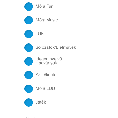
Móra Fun
Móra Music
LÜK
Sorozatok/Életművek
Idegen nyelvű
kiadványok
Szülőknek
Móra EDU
Játék