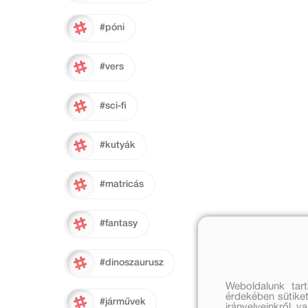
#póni
#vers
#sci-fi
#kutyák
#matricás
#fantasy
#dinoszaurusz
Weboldalunk tar
érdekében sütiket
#járművek
irányelveinkről, 