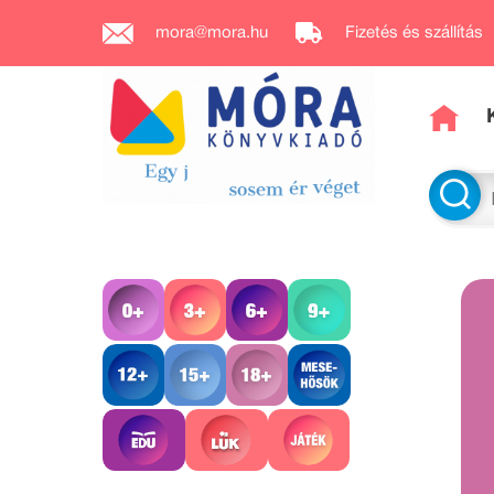
mora@mora.hu
Fizetés és szállítás