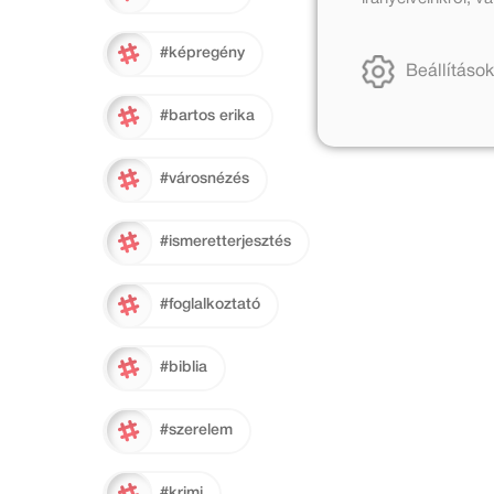
#képregény
Beállítások
#bartos erika
#városnézés
#ismeretterjesztés
#foglalkoztató
#biblia
#szerelem
#krimi