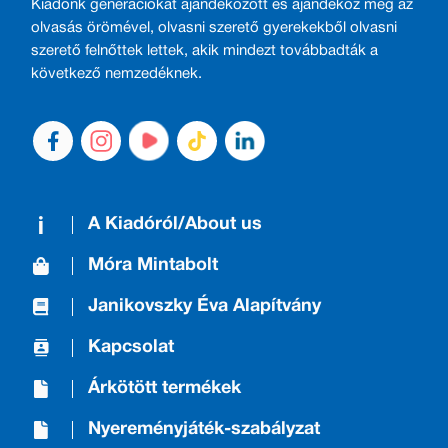
Kiadónk generációkat ajándékozott és ajándékoz meg az
olvasás örömével, olvasni szerető gyerekekből olvasni
szerető felnőttek lettek, akik mindezt továbbadták a
következő nemzedéknek.
A Kiadóról/About us
Móra Mintabolt
Janikovszky Éva Alapítvány
Kapcsolat
Árkötött termékek
Nyereményjáték-szabályzat