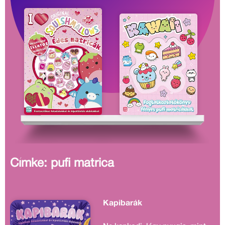
Címke: pufi matrica
Kapibarák