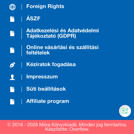
Foreign Rights
ÁSZF
Adatkezelési és Adatvédelmi
Tájékoztató (GDPR)
Online vásárlási és szállítási
feltételek
Kéziratok fogadása
Impresszum
Süti beállítások
Affiliate program
© 2018 - 2026 Móra Könyvkiadó.
Minden jog fenntartva.
Készítette: Overflow.