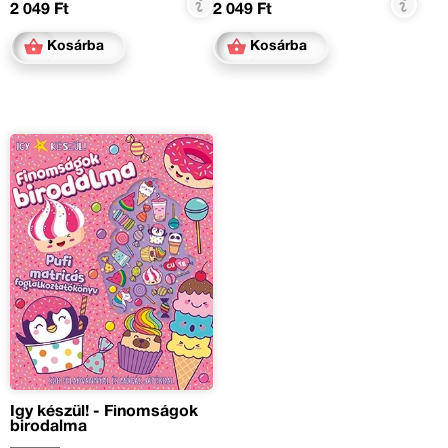
2 049 Ft
2 049 Ft
Kosárba
Kosárba
Így készül! - Finomságok
birodalma