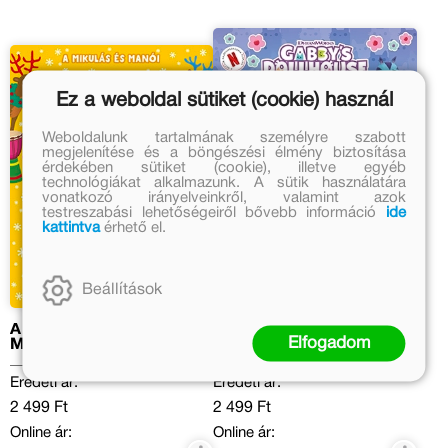
Ez a weboldal sütiket (cookie) használ
Weboldalunk tartalmának személyre szabott
megjelenítése és a böngészési élmény biztosítása
érdekében sütiket (cookie), illetve egyéb
technológiákat alkalmazunk. A sütik használatára
vonatkozó irányelveinkről, valamint azok
testreszabási lehetőségeiről bővebb információ
ide
kattintva
érhető el.
Beállítások
A Mikulás és manói -
Gabi és barátai
Elfogadom
Mókás rénszarvasok
Eredeti ár:
Eredeti ár:
2 499 Ft
2 499 Ft
Online ár:
Online ár: