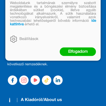
Weboldalunk tartalmának személyre szabott
megjelenítése és a böngészési élmény biztosítása
érdekében sütiket (cookie), illetve egyéb
technológiákat alkalmazunk. A sütik használatára
vonatkozó irányelveinkről, valamint azok
testreszabási lehetőségeiről bővebb információ
ide
kattintva
érhető el.
MÓRA KÖNYVKIADÓ – 1950 ÓTA
Beállítások
CSALÁDTAG
Kiadónk generációkat ajándékozott és ajándékoz meg az
Elfogadom
olvasás örömével, olvasni szerető gyerekekből olvasni
szerető felnőttek lettek, akik mindezt továbbadták a
következő nemzedéknek.
A Kiadóról/About us