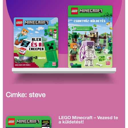
Címke: steve
LEGO Minecraft – Vezesd te
a küldetést!