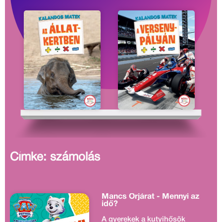
Címke: számolás
Mancs Őrjárat - Mennyi az
idő?
A gyerekek a kutyihősök