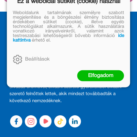
Ez a weboldal sütiket (cookie) használ
Weboldalunk tartalmának személyre szabott
megjelenítése és a böngészési élmény biztosítása
érdekében sütiket (cookie), illetve egyéb
technológiákat alkalmazunk. A sütik használatára
vonatkozó irányelveinkről, valamint azok
testreszabási lehetőségeiről bővebb információ
ide
kattintva
érhető el.
Beállítások
MÓRA KÖNYVKIADÓ – 1950 ÓTA
CSALÁDTAG
Elfogadom
Kiadónk generációkat ajándékozott és ajándékoz meg az
olvasás örömével, olvasni szerető gyerekekből olvasni
szerető felnőttek lettek, akik mindezt továbbadták a
következő nemzedéknek.