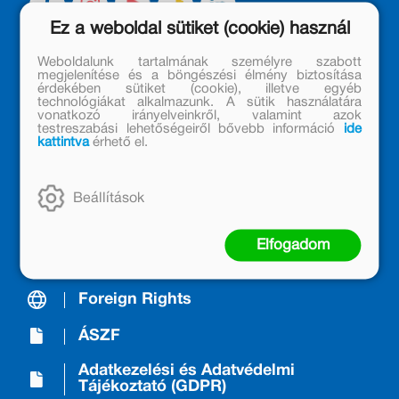
Ez a weboldal sütiket (cookie) használ
Weboldalunk tartalmának személyre szabott
megjelenítése és a böngészési élmény biztosítása
A Kiadóról/About us
érdekében sütiket (cookie), illetve egyéb
technológiákat alkalmazunk. A sütik használatára
vonatkozó irányelveinkről, valamint azok
Móra Mintabolt
testreszabási lehetőségeiről bővebb információ
ide
kattintva
érhető el.
Janikovszky Éva Alapítvány
Kapcsolat
Beállítások
Árkötött termékek
Elfogadom
Nyereményjáték-szabályzat
Foreign Rights
ÁSZF
Adatkezelési és Adatvédelmi
Tájékoztató (GDPR)