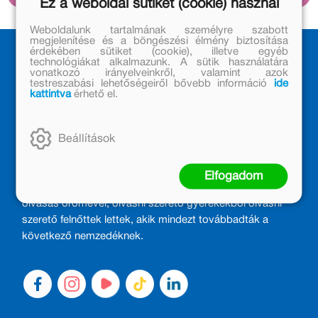
Ez a weboldal sütiket (cookie) használ
helyett) vezetni a háztartást is.
Weboldalunk tartalmának személyre szabott
megjelenítése és a böngészési élmény biztosítása
érdekében sütiket (cookie), illetve egyéb
technológiákat alkalmazunk. A sütik használatára
vonatkozó irányelveinkről, valamint azok
testreszabási lehetőségeiről bővebb információ
ide
kattintva
érhető el.
Beállítások
MÓRA KÖNYVKIADÓ – 1950 ÓTA
CSALÁDTAG
Elfogadom
Kiadónk generációkat ajándékozott és ajándékoz meg az
olvasás örömével, olvasni szerető gyerekekből olvasni
szerető felnőttek lettek, akik mindezt továbbadták a
következő nemzedéknek.