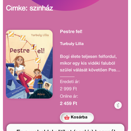
Címke: színház
Pestre fel!
Turbuly Lilla
Bogi élete teljesen felfordul,
mikor egy kis vidéki faluból
szülei válását követően Pestre
kell költöznie. A hetedik
Eredeti ár:
osztályos lány hirtelen
2 999 Ft
rengeteg kihívással kénytelen
Online ár:
megküzdeni: felzárkózni a
tananyagban, helytállni egy új
2 459 Ft
osztályközösségben, kezdeni
valamit tájszólásával, szinte
Kosárba
állandóan vigyázni öccsére és
apja mellett (vagy inkább