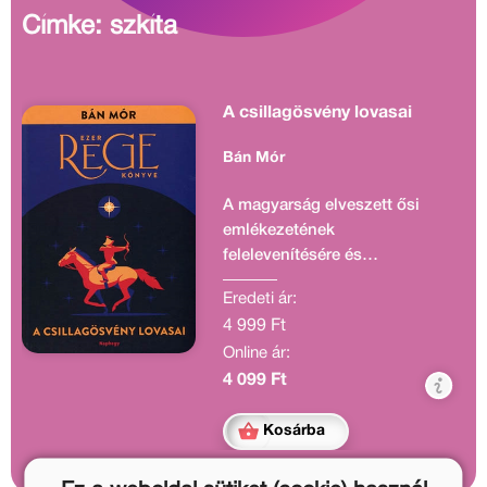
Címke: szkíta
A csillagösvény lovasai
Bán Mór
A magyarság elveszett ősi
emlékezetének
felelevenítésére és
őseposzának újraalkotására
Eredeti ár:
tesz kísérletet Bán Mór az
4 999 Ft
Ezer rege könyve című
Online ár:
sorozatában. A sorozat első
kötete, A Csillagösvény
4 099 Ft
lovasai a szkíta ősidőkbe
vezet vissza.
Kosárba