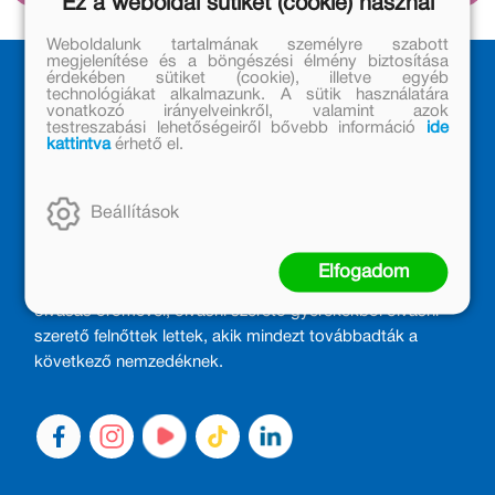
Ez a weboldal sütiket (cookie) használ
Weboldalunk tartalmának személyre szabott
megjelenítése és a böngészési élmény biztosítása
érdekében sütiket (cookie), illetve egyéb
technológiákat alkalmazunk. A sütik használatára
vonatkozó irányelveinkről, valamint azok
testreszabási lehetőségeiről bővebb információ
ide
kattintva
érhető el.
Beállítások
MÓRA KÖNYVKIADÓ – 1950 ÓTA
CSALÁDTAG
Elfogadom
Kiadónk generációkat ajándékozott és ajándékoz meg az
olvasás örömével, olvasni szerető gyerekekből olvasni
szerető felnőttek lettek, akik mindezt továbbadták a
következő nemzedéknek.