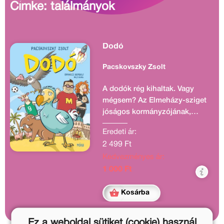
Címke: találmányok
Dodó
Pacskovszky Zsolt
A dodók rég kihaltak. Vagy
mégsem? Az Elmeházy-sziget
jóságos kormányzójának,
Elmeházy Mixinek sikerül egy
Eredeti ár:
eleven, hús-vér dodót
2 499 Ft
teremtenie különleges 3D
Kedvezményes ár:
nyomtatójával.
1 000 Ft
Kosárba
Ez a weboldal sütiket (cookie) használ