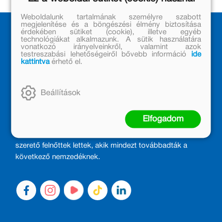
Weboldalunk tartalmának személyre szabott
megjelenítése és a böngészési élmény biztosítása
érdekében sütiket (cookie), illetve egyéb
technológiákat alkalmazunk. A sütik használatára
vonatkozó irányelveinkről, valamint azok
testreszabási lehetőségeiről bővebb információ
ide
kattintva
érhető el.
Beállítások
MÓRA KÖNYVKIADÓ – 1950 ÓTA
CSALÁDTAG
Elfogadom
Kiadónk generációkat ajándékozott és ajándékoz meg az
olvasás örömével, olvasni szerető gyerekekből olvasni
szerető felnőttek lettek, akik mindezt továbbadták a
következő nemzedéknek.