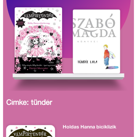
Címke: tündér
Holdas Hanna biciklizik