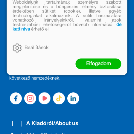
Weboldalunk tartalmának személyre szabott
megjelenítése és a böngészési élmény biztosítása
érdekében sütiket (cookie), illetve egyéb
technológiákat alkalmazunk. A sütik használatára
vonatkozó irányelveinkről, valamint azok
testreszabási lehetőségeiről bővebb információ
ide
kattintva
érhető el.
MÓRA KÖNYVKIADÓ – 1950 ÓTA
CSALÁDTAG
Beállítások
Kiadónk generációkat ajándékozott és ajándékoz meg az
Elfogadom
olvasás örömével, olvasni szerető gyerekekből olvasni
szerető felnőttek lettek, akik mindezt továbbadták a
következő nemzedéknek.
A Kiadóról/About us