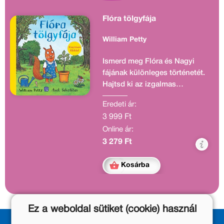
Flóra tölgyfája
William Petty
Ismerd meg Flóra és Nagyi
fájának különleges történetét.
Hajtsd ki az izgalmas
füleket,és nyisd szét a
Eredeti ár:
hatalmas meglepetésoldalt!
3 999 Ft
Online ár:
3 279 Ft
Kosárba
Ez a weboldal sütiket (cookie) használ