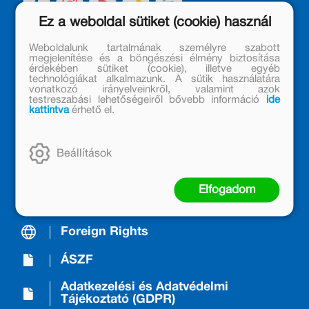
Ez a weboldal sütiket (cookie) használ
Weboldalunk tartalmának személyre szabott
megjelenítése és a böngészési élmény biztosítása
A Kiadóról/About us
érdekében sütiket (cookie), illetve egyéb
technológiákat alkalmazunk. A sütik használatára
vonatkozó irányelveinkről, valamint azok
Móra Mintabolt
testreszabási lehetőségeiről bővebb információ
ide
kattintva
érhető el.
Janikovszky Éva Alapítvány
Kapcsolat
Beállítások
Árkötött termékek
Elfogadom
Nyereményjáték-szabályzat
Foreign Rights
ÁSZF
Adatkezelési és Adatvédelmi
Tájékoztató (GDPR)