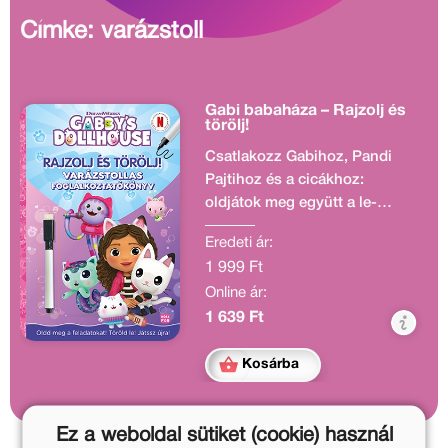
Címke: varázstoll
Gabi babaháza – Rajzolj és
törölj!
Csatlakozz Gabihoz, Pandi
Pajtihoz és a cicákhoz:
oldjátok meg együtt a le-
nyau-göző feladatokat!
Eredeti ár:
Használd a varázstollat, és
1 999 Ft
találd meg a különbségeket,
Online ár:
juss át a labirintuson, oldd
meg a fejtörőket! Ne feledd,
1 639 Ft
hogy bármikor letörölheted az
oldalakat, és újrakezdheted a
Kosárba
szórakozást!
Ez a weboldal sütiket (cookie) használ