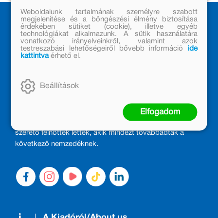
Weboldalunk tartalmának személyre szabott
megjelenítése és a böngészési élmény biztosítása
érdekében sütiket (cookie), illetve egyéb
technológiákat alkalmazunk. A sütik használatára
vonatkozó irányelveinkről, valamint azok
testreszabási lehetőségeiről bővebb információ
ide
kattintva
érhető el.
MÓRA KÖNYVKIADÓ – 1950 ÓTA
Beállítások
CSALÁDTAG
Kiadónk generációkat ajándékozott és ajándékoz meg az
Elfogadom
olvasás örömével, olvasni szerető gyerekekből olvasni
szerető felnőttek lettek, akik mindezt továbbadták a
következő nemzedéknek.
A Kiadóról/About us