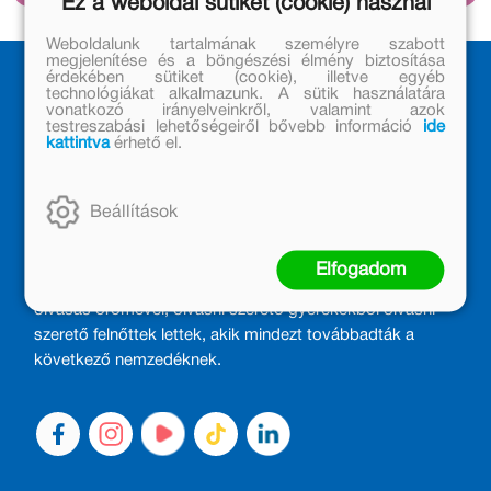
Ez a weboldal sütiket (cookie) használ
elnevezésű vállalkozást.
Weboldalunk tartalmának személyre szabott
megjelenítése és a böngészési élmény biztosítása
érdekében sütiket (cookie), illetve egyéb
technológiákat alkalmazunk. A sütik használatára
vonatkozó irányelveinkről, valamint azok
testreszabási lehetőségeiről bővebb információ
ide
kattintva
érhető el.
Beállítások
MÓRA KÖNYVKIADÓ – 1950 ÓTA
CSALÁDTAG
Elfogadom
Kiadónk generációkat ajándékozott és ajándékoz meg az
olvasás örömével, olvasni szerető gyerekekből olvasni
szerető felnőttek lettek, akik mindezt továbbadták a
következő nemzedéknek.