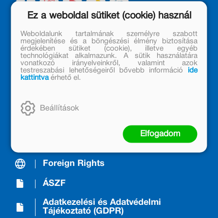
Ez a weboldal sütiket (cookie) használ
Weboldalunk tartalmának személyre szabott
megjelenítése és a böngészési élmény biztosítása
A Kiadóról/About us
érdekében sütiket (cookie), illetve egyéb
technológiákat alkalmazunk. A sütik használatára
vonatkozó irányelveinkről, valamint azok
Móra Mintabolt
testreszabási lehetőségeiről bővebb információ
ide
kattintva
érhető el.
Janikovszky Éva Alapítvány
Kapcsolat
Beállítások
Árkötött termékek
Elfogadom
Nyereményjáték-szabályzat
Foreign Rights
ÁSZF
Adatkezelési és Adatvédelmi
Tájékoztató (GDPR)