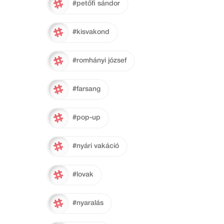
#petőfi sándor
#kisvakond
#romhányi józsef
#farsang
#pop-up
#nyári vakáció
#lovak
#nyaralás