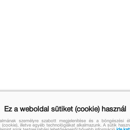
Ez a weboldal sütiket (cookie) használ
talmának személyre szabott megjelenítése és a böngészési él
 (cookie), illetve egyéb technológiákat alkalmazunk. A sütik hasz
valamint azok testreszabási lehetőségeiről bővebb információ
ide kat