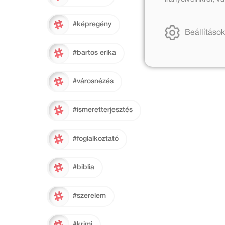
#képregény
Beállítások
#bartos erika
#városnézés
#ismeretterjesztés
#foglalkoztató
#biblia
#szerelem
#krimi