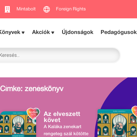
Mintabolt
Foreign Rights
Könyvek
Akciók
Újdonságok
Pedagógusok
Címke: zenéskönyv
Az elveszett
követ
A Kaláka zenekart
rengeteg szál kötötte