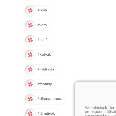
#póni
#vers
#sci-fi
#kutyák
#matricás
#fantasy
#dinoszaurusz
Weboldalunk tar
érdekében sütiket
#járművek
irányelveinkről, 