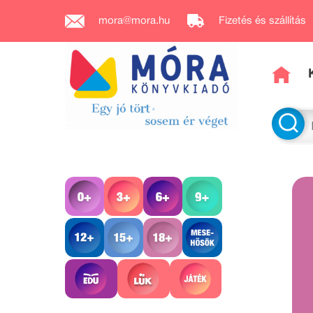
mora@mora.hu
Fizetés és szállítás