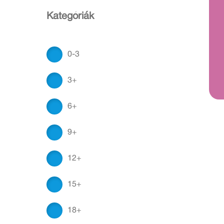
Kategóriák
0-3
3+
6+
9+
12+
15+
18+