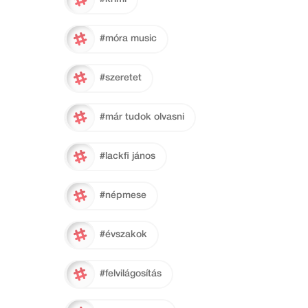
#móra music
#szeretet
#már tudok olvasni
#lackfi jános
#népmese
#évszakok
#felvilágosítás