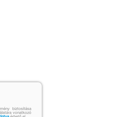
mény biztosítása
nálatára vonatkozó
tintva
érhető el.