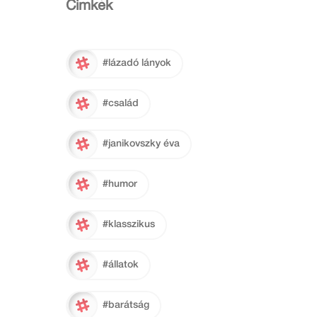
Cimkék
#lázadó lányok
#család
#janikovszky éva
#humor
#klasszikus
#állatok
#barátság