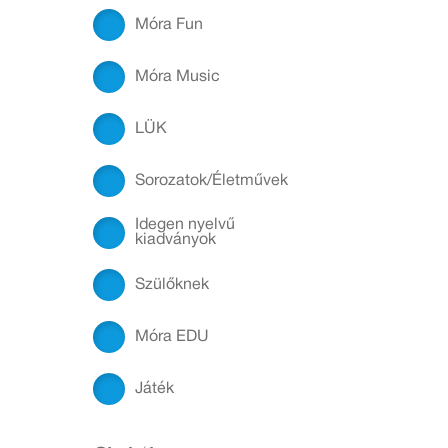
Móra Fun
Móra Music
LÜK
Sorozatok/Életművek
Idegen nyelvű
kiadványok
Szülőknek
Móra EDU
Játék