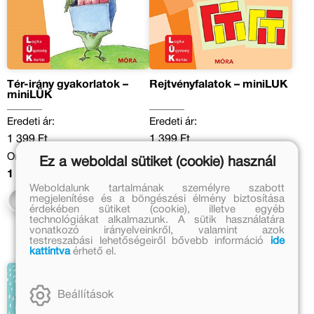
Tér-irány gyakorlatok –
Rejtvényfalatok – miniLÜK
miniLÜK
Eredeti ár:
Eredeti ár:
1 399 Ft
1 399 Ft
Online ár:
Online ár:
Ez a weboldal sütiket (cookie) használ
1 147 Ft
1 147 Ft
Weboldalunk tartalmának személyre szabott
megjelenítése és a böngészési élmény biztosítása
Kosárba
Kosárba
érdekében sütiket (cookie), illetve egyéb
technológiákat alkalmazunk. A sütik használatára
vonatkozó irányelveinkről, valamint azok
testreszabási lehetőségeiről bővebb információ
ide
kattintva
érhető el.
Beállítások