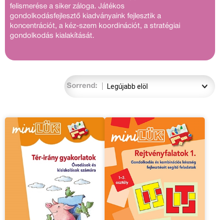
felismerése a siker záloga. Játékos
gondolkodásfejlesztő kiadványaink fejlesztik a
koncentrációt, a kéz-szem koordinációt, a stratégiai
gondolkodás kialakítását.
Sorrend: