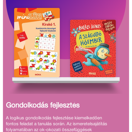
Gondolkodás fejlesztés
A logikus gondolkodás fejlesztése kiemelkedően
fontos feladat a tanulás során. Az ismeretelsajátítás
folyamatában az ok-okozati összefüggések