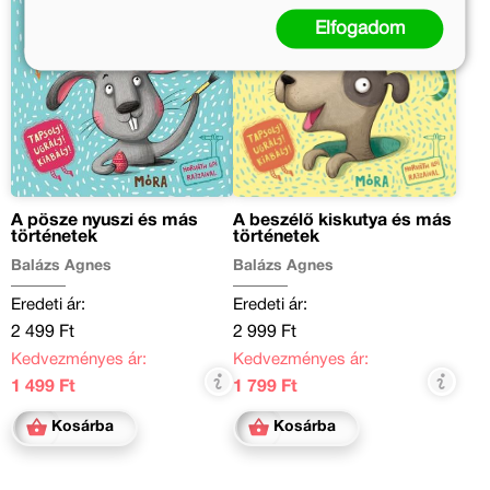
Elfogadom
A pösze nyuszi és más
A beszélő kiskutya és más
történetek
történetek
Balázs Ágnes
Balázs Ágnes
Eredeti ár:
Eredeti ár:
2 499 Ft
2 999 Ft
Kedvezményes ár:
Kedvezményes ár:
1 499 Ft
1 799 Ft
Kosárba
Kosárba