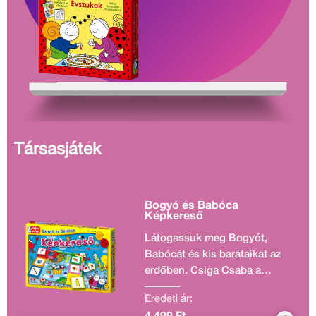
Társasjáték
Bogyó és Babóca
Képkereső
Látogassuk meg Bogyót,
Babócát és kis barátaikat az
erdőben. Csiga Csaba a
polippal játszik, Babócáék
Eredeti ár:
vidáman zenélnek, míg