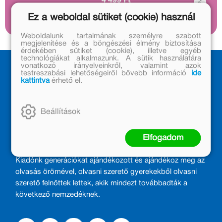
4 499 Ft
Baltazárék egy léghajóval
indulnak kalandos
Ez a weboldal sütiket (cookie) használ
kirándulásra.
Weboldalunk tartalmának személyre szabott
megjelenítése és a böngészési élmény biztosítása
érdekében sütiket (cookie), illetve egyéb
technológiákat alkalmazunk. A sütik használatára
vonatkozó irányelveinkről, valamint azok
testreszabási lehetőségeiről bővebb információ
ide
kattintva
érhető el.
Beállítások
MÓRA KÖNYVKIADÓ – 1950 ÓTA
Elfogadom
CSALÁDTAG
Kiadónk generációkat ajándékozott és ajándékoz meg az
olvasás örömével, olvasni szerető gyerekekből olvasni
szerető felnőttek lettek, akik mindezt továbbadták a
következő nemzedéknek.