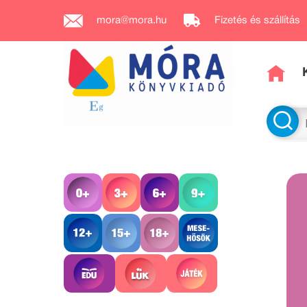
mora@mora.hu
Fizetés és szállítás