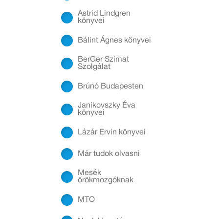
Astrid Lindgren
könyvei
Bálint Ágnes könyvei
BerGer Szimat
Szolgálat
Brúnó Budapesten
Janikovszky Éva
könyvei
Lázár Ervin könyvei
Már tudok olvasni
Mesék
örökmozgóknak
MTO