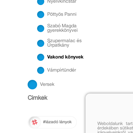
Nyelvkincstár
Pöttyös Panni
Szabó Magda
gyerekkönyvei
Szupermalac és
Űrpatkány
Vakond könyvek
Vámpírtündér
Versek
Cimkék
#lázadó lányok
Weboldalunk tar
érdekében sütiket
irányelveinkről, 