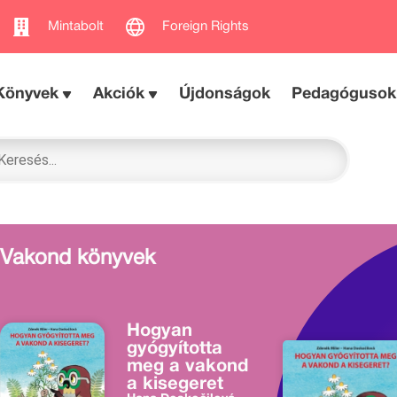
Mintabolt
Foreign Rights
Könyvek
Akciók
Újdonságok
Pedagógusok
Vakond könyvek
Hogyan
gyógyította
meg a vakond
a kisegeret