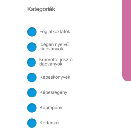
Kategóriák
Foglalkoztatók
Idegen nyelvű
kiadványok
Ismeretterjesztő
kiadványok
Képeskönyvek
Képesregény
Képregény
Kortársak