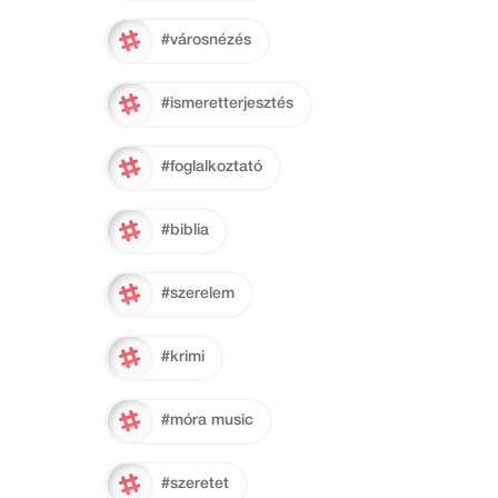
#városnézés
#ismeretterjesztés
#foglalkoztató
#biblia
#szerelem
#krimi
#móra music
#szeretet