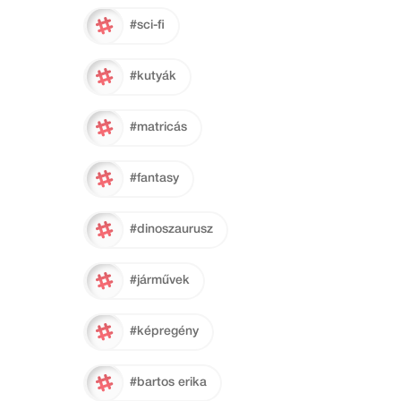
#sci-fi
#kutyák
#matricás
#fantasy
#dinoszaurusz
#járművek
#képregény
#bartos erika