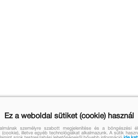
Ez a weboldal sütiket (cookie) használ
talmának személyre szabott megjelenítése és a böngészési él
 (cookie), illetve egyéb technológiákat alkalmazunk. A sütik hasz
valamint azok testreszabási lehetőségeiről bővebb információ
ide kat