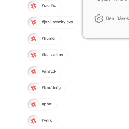
#család
Beállítások
#janikovszky éva
#humor
#klasszikus
#állatok
#barátság
#póni
#vers