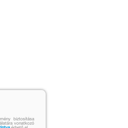
mény biztosítása
nálatára vonatkozó
tintva
érhető el.