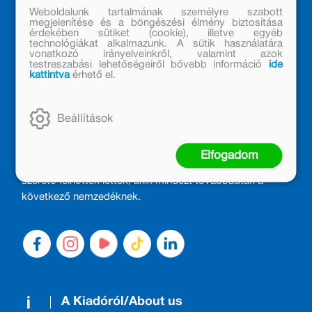
Weboldalunk tartalmának személyre szabott
megjelenítése és a böngészési élmény biztosítása
érdekében sütiket (cookie), illetve egyéb
technológiákat alkalmazunk. A sütik használatára
vonatkozó irányelveinkről, valamint azok
testreszabási lehetőségeiről bővebb információ
ide
kattintva
érhető el.
MÓRA KÖNYVKIADÓ – 1950 ÓTA
Beállítások
CSALÁDTAG
Kiadónk generációkat ajándékozott és ajándékoz meg az
Elfogadom
olvasás örömével, olvasni szerető gyerekekből olvasni
szerető felnőttek lettek, akik mindezt továbbadták a
következő nemzedéknek.
A Kiadóról/About us