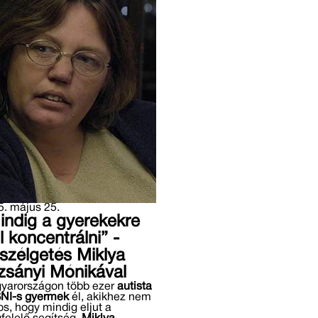
. május 25.
indig a gyerekekre
l koncentrálni” -
szélgetés Miklya
zsányi Mónikával
yarországon több ezer
autista
SNI-s gyermek
él, akikhez nem
os, hogy mindig eljut a