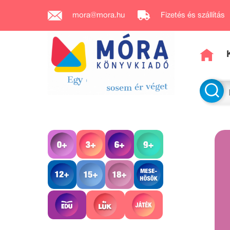
mora@mora.hu
Fizetés és szállítás