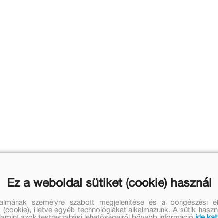
Ez a weboldal sütiket (cookie) használ
talmának személyre szabott megjelenítése és a böngészési él
 (cookie), illetve egyéb technológiákat alkalmazunk. A sütik hasz
valamint azok testreszabási lehetőségeiről bővebb információ
ide kat