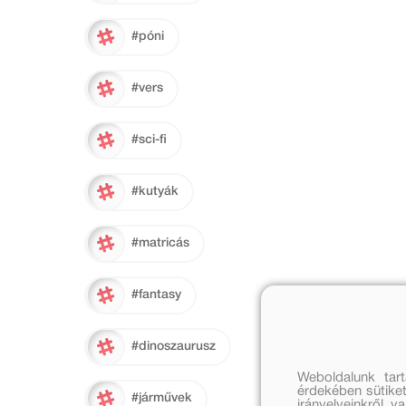
#póni
#vers
#sci-fi
#kutyák
#matricás
#fantasy
#dinoszaurusz
Weboldalunk tar
érdekében sütiket
#járművek
irányelveinkről, 