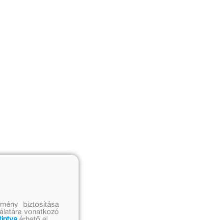
mény biztosítása
nálatára vonatkozó
tintva
érhető el.