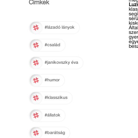
meg
Cimkék
Luz
kla
segí
sérü
kisk
#lázadó lányok
Álta
szer
gyer
egyé
#család
besz
#janikovszky éva
#humor
#klasszikus
#állatok
#barátság