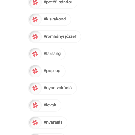
#petőfi sándor
#kisvakond
#romhányi józsef
#farsang
#pop-up
#nyári vakáció
#lovak
#nyaralás