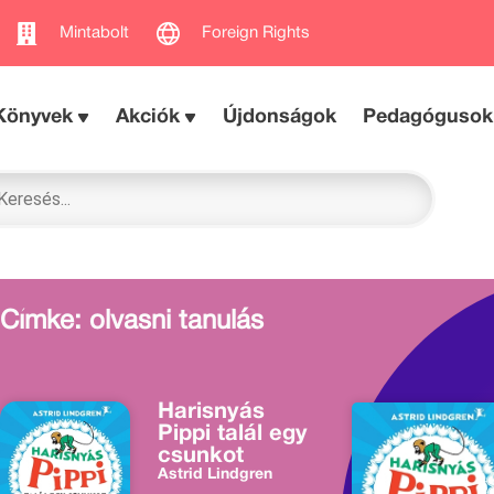
Mintabolt
Foreign Rights
Könyvek
Akciók
Újdonságok
Pedagógusok
Címke: olvasni tanulás
Harisnyás
Pippi talál egy
csunkot
Astrid Lindgren