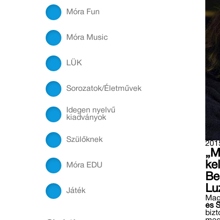
Móra Fun
Móra Music
LÜK
Sorozatok/Életművek
Idegen nyelvű
kiadványok
Szülőknek
2015
„M
kel
Móra EDU
Be
Lu
Játék
Mag
és 
bizt