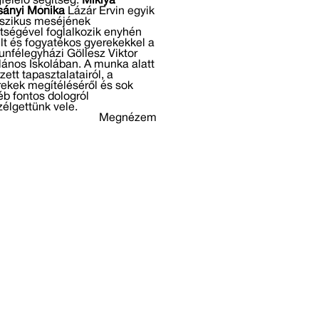
felelő segítség.
Miklya
sányi Mónika
Lázár Ervin egyik
sszikus meséjének
tségével foglalkozik enyhén
lt és fogyatékos gyerekekkel a
unfélegyházi Göllesz Viktor
lános Iskolában. A munka alatt
zett tapasztalatairól, a
ekek megítéléséről és sok
b fontos dologról
élgettünk vele.
Megnézem