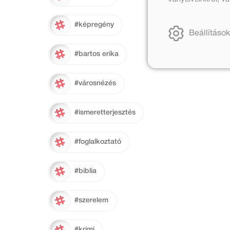
#képregény
Beállítások
#bartos erika
#városnézés
#ismeretterjesztés
#foglalkoztató
#biblia
#szerelem
#krimi