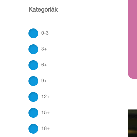
Kategóriák
0-3
3+
6+
9+
12+
15+
18+