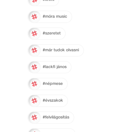
#móra music
#szeretet
#már tudok olvasni
#lackfi jános
#népmese
#évszakok
#felvilágosítás