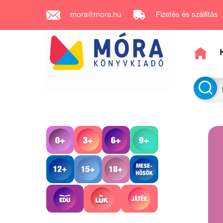
mora@mora.hu
Fizetés és szállítás