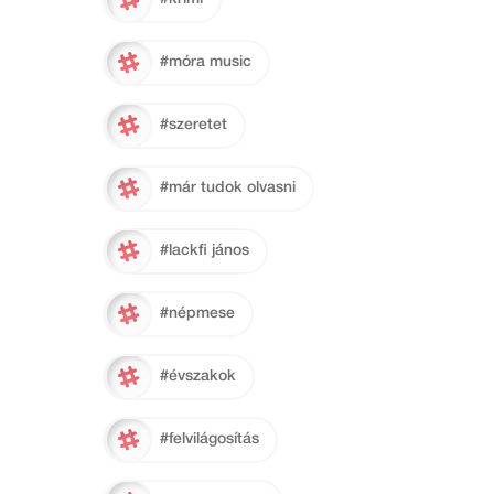
#móra music
#szeretet
#már tudok olvasni
#lackfi jános
#népmese
#évszakok
#felvilágosítás