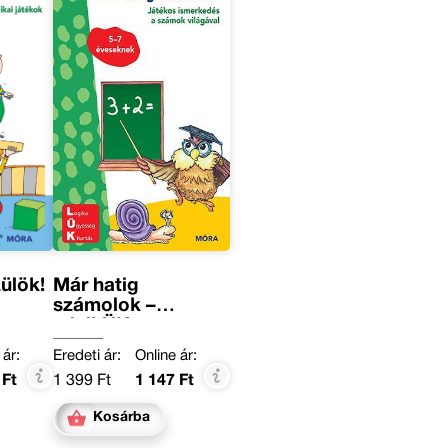
ülök!
Már hatig
számolok –
miniLÜK
 ár:
Eredeti ár:
Online ár:
 Ft
1 399 Ft
1 147 Ft
Kosárba