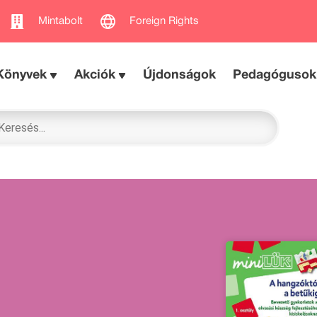
Mintabolt
Foreign Rights
Könyvek
Akciók
Újdonságok
Pedagógusok