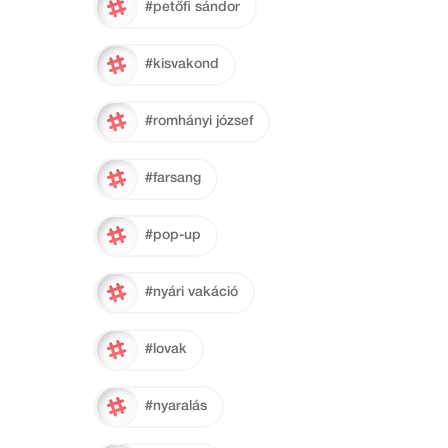
#petőfi sándor
#kisvakond
#romhányi józsef
#farsang
#pop-up
#nyári vakáció
#lovak
#nyaralás