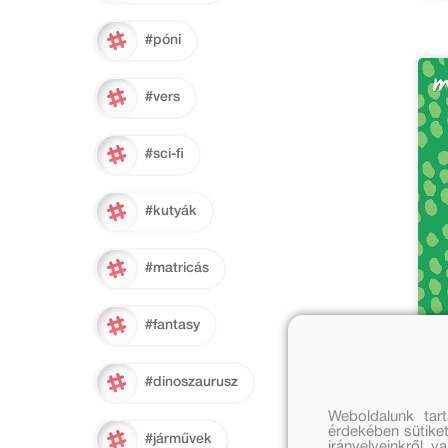
#póni
#vers
#sci-fi
#kutyák
#matricás
#fantasy
#dinoszaurusz
Weboldalunk tar
Ös
érdekében sütiket
öss
#járművek
irányelveinkről, 