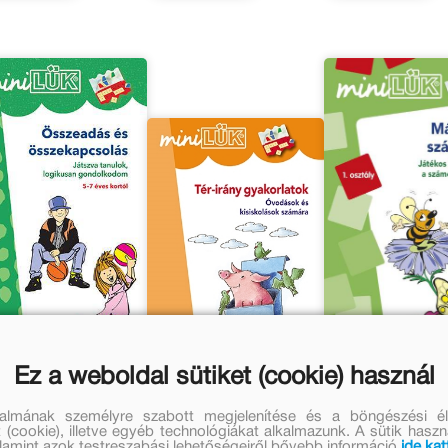
Ez a weboldal sütiket (cookie) használ
talmának személyre szabott megjelenítése és a böngészési él
szeadás és
Tér-irány
Már tízig szá
 (cookie), illetve egyéb technológiákat alkalmazunk. A sütik hasz
zekapcsolás –
gyakorlatok –
– miniLÜK
valamint azok testreszabási lehetőségeiről bővebb információ
ide kat