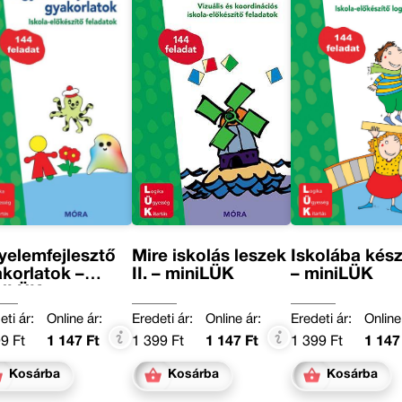
yelemfejlesztő
Mire iskolás leszek
Iskolába kész
korlatok –
II. – miniLÜK
– miniLÜK
niLÜK
eti ár:
Online ár:
Eredeti ár:
Online ár:
Eredeti ár:
Online
9 Ft
1 147 Ft
1 399 Ft
1 147 Ft
1 399 Ft
1 147
Kosárba
Kosárba
Kosárba