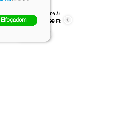
felfedezőkészletem
- OKOSTÁBLÁVAL
 ár:
Eredeti ár:
Online ár:
Elfogadom
 Ft
4 999 Ft
4 099 Ft
Kosárba