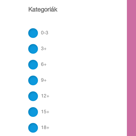
Kategóriák
0-3
3+
6+
9+
12+
15+
18+