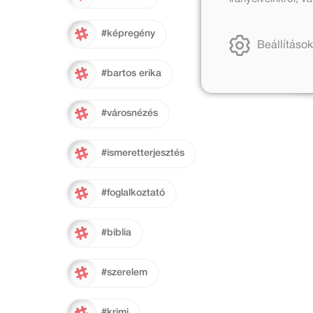
mi
Ered
#képregény
Beállítások
1 39
#bartos erika
#városnézés
#ismeretterjesztés
#foglalkoztató
#biblia
#szerelem
#krimi