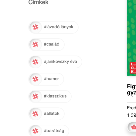
Cimkék
#lázadó lányok
#család
#janikovszky éva
#humor
Fig
gya
#klasszikus
mi
Ered
#állatok
1 39
#barátság