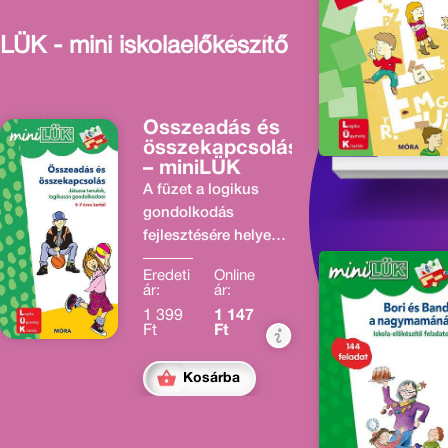
LÜK - mini iskolaelőkészítő
Összeadás és
összekapcsolás
– miniLÜK
A füzet a logikus
gondolkodás
fejlesztésére helyezi
a hangsúlyt,
Eredeti
Online
miközben
ár:
ár:
koncentrációs
1 399
1 147
készséget és
Ft
Ft
megfigyelőképességet
is erősíti.
Kosárba