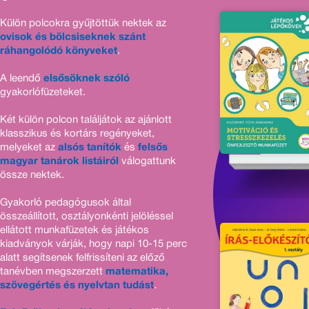
Külön polcokra gyűjtöttük nektek az
ovisok és bölcsiseknek szánt
ráhangolódó könyveket
.
A leendő
elsősöknek szóló
gyakorlófüzeteket.
Két külön polcon találjátok az ajánlott
klasszikus és kortárs regényeket,
melyeket az
alsós tanítók
és
felsős
magyar tanárok listáiról
válogattunk
össze nektek.
Gyakorló pedagógusok által
összeállított, osztályonkénti jelöléssel
ellátott munkafüzetek és játékos
kiadványok várják, hogy napi 10-15 perc
alatt segítsenek felfrissíteni az előző
tanévben megszerzett
matematika,
szövegértés és nyelvtan tudást
.