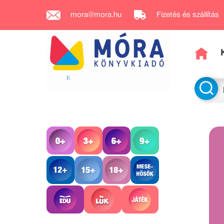
mora@mora.hu
Fizetés és szállítás