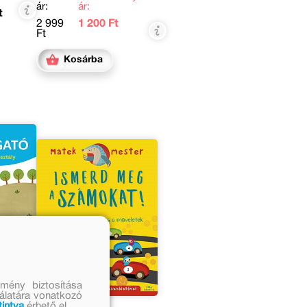
ár:
ár:
t
2 999
1 200 Ft
Ft
Kosárba
mény biztosítása
nálatára vonatkozó
tintva
érhető el.