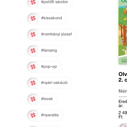
#petőfi sándor
#kisvakond
#romhányi józsef
#farsang
#pop-up
Olv
2. 
#nyári vakáció
Ném
Ser
#lovak
Klá
Ered
ár:
2 4
#nyaralás
Ft