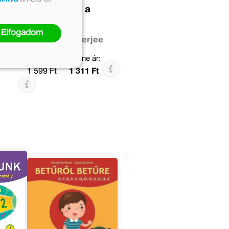
 – 2.
Ismerd meg a
számokat!
Elfogadom
rik
Anjana Chatterjee
ényes
Eredeti ár:
Online ár:
1 599 Ft
1 311 Ft