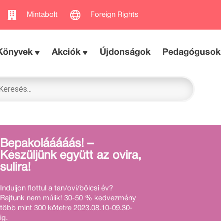
Mintabolt
Foreign Rights
Könyvek
Akciók
Újdonságok
Pedagógusok
Bepakolááááás! –
Készüljünk együtt az ovira,
sulira!
Induljon flottul a tan/ovi/bölcsi év?
Rajtunk nem múlik! 30-50 % kedvezmény
több mint 300 kötetre 2023.08.10-09.30-
ig.