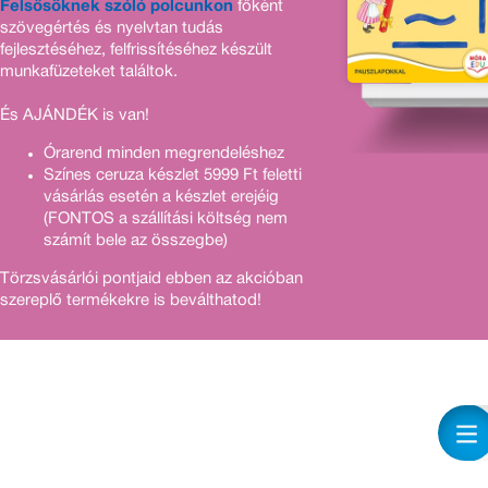
Felsősöknek szóló polcunkon
főként
szövegértés és nyelvtan tudás
fejlesztéséhez, felfrissítéséhez készült
munkafüzeteket találtok.
És AJÁNDÉK is van!
Órarend minden megrendeléshez
Színes ceruza készlet 5999 Ft feletti
vásárlás esetén a készlet erejéig
(FONTOS a szállítási költség nem
számít bele az összegbe)
Törzsvásárlói pontjaid ebben az akcióban
szereplő termékekre is beválthatod!