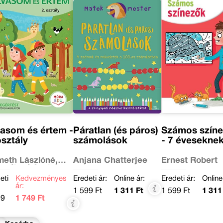
asom és értem -
Páratlan (és páros)
Számos színez
osztály
számolások
- 7 évesekne
eth Lászlóné,
Anjana Chatterjee
Ernest Robert
egélyné Szabó
ra
eti
Kedvezményes
Eredeti ár:
Online ár:
Eredeti ár:
Online
ár:
1 599 Ft
1 311 Ft
1 599 Ft
1 311
99
1 749 Ft