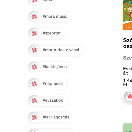
#móra music
#szeretet
Szó
osz
#már tudok olvasni
Sze
Kat
#lackfi jános
Ered
ár:
1 4
#népmese
Ft
#évszakok
#felvilágosítás