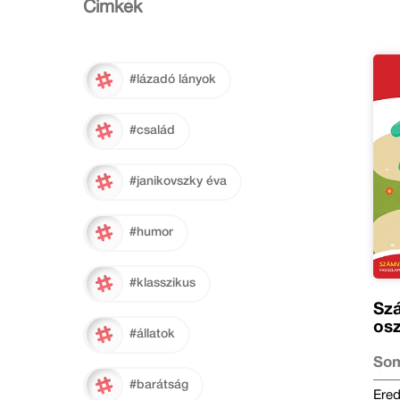
Cimkék
#lázadó lányok
#család
#janikovszky éva
#humor
#klasszikus
Szá
osz
#állatok
Som
Jes
#barátság
Ered