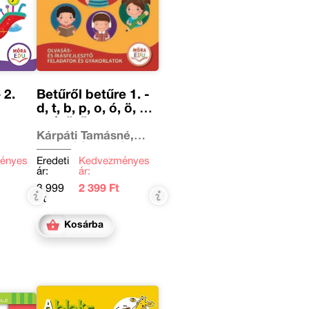
 2.
Betűről betűre 1. -
d, t, b, p, o, ó, ö, ő,
u, ú, ü, ü
Kárpáti Tamásné,
Vajda Sándorné
ényes
Eredeti
Kedvezményes
ár:
ár:
3 999
2 399 Ft
Ft
Kosárba