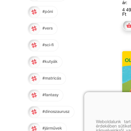
ár:
4 4
#póni
Ft
#vers
#sci-fi
#kutyák
#matricás
#fantasy
#dinoszaurusz
Weboldalunk tar
érdekében sütiket
#járművek
irányelveinkről, 