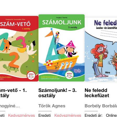
m-vető - 1.
Számoljunk! – 3.
Ne feledd
tály
osztály
leckefüzet
ogyiné
Török Ágnes
Borbély Borbál
zenszky Gitta
eti
Kedvezményes
Eredeti
Kedvezményes
Eredeti ár:
Online