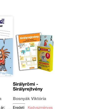
Sirályrömi -
Sirályrejtvény
a
Bosnyák Viktória
 ár:
Eredeti
Kedvezményes