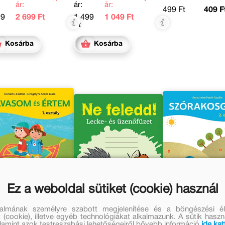
ár:
ár:
ár:
499 Ft
409 F
99
2 699 Ft
1 499
1 049 Ft
Ft
Kosárba
Kosárba
Ez a weboldal sütiket (cookie) használ
talmának személyre szabott megjelenítése és a böngészési él
 (cookie), illetve egyéb technológiákat alkalmazunk. A sütik hasz
valamint azok testreszabási lehetőségeiről bővebb információ
ide kat