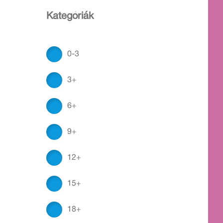
Kategóriák
0-3
3+
6+
9+
12+
15+
18+