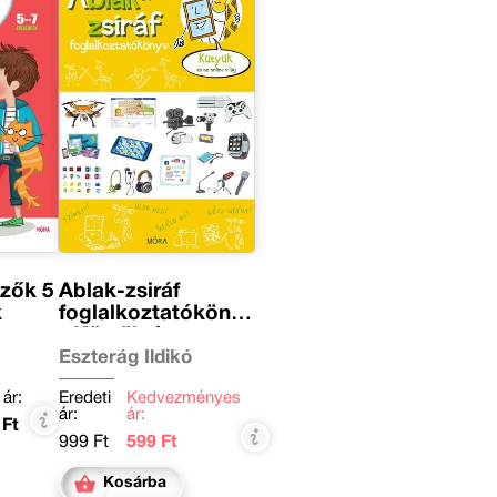
ők 5
Ablak-zsiráf
k
foglalkoztatókönyv
- Kütyük és az
online világ
Eszterág Ildikó
 ár:
Eredeti
Kedvezményes
ár:
ár:
 Ft
999 Ft
599 Ft
Kosárba