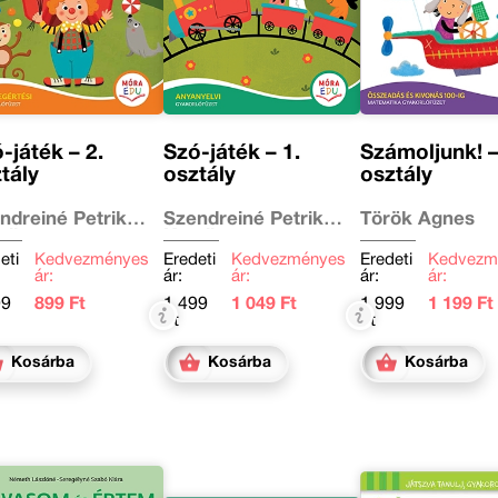
-játék – 2.
Szó-játék – 1.
Számoljunk! –
tály
osztály
osztály
ndreiné Petrik
Szendreiné Petrik
Török Ágnes
alin
Katalin
eti
Kedvezményes
Eredeti
Kedvezményes
Eredeti
Kedvezm
ár:
ár:
ár:
ár:
ár:
99
899 Ft
1 499
1 049 Ft
1 999
1 199 Ft
Ft
Ft
Kosárba
Kosárba
Kosárba