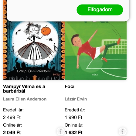
Elfogadom
Vámpyr Vilma és a
Foci
barbárbál
Laura Ellen Anderson
Lázár Ervin
Eredeti ár:
Eredeti ár:
2 499 Ft
1 990 Ft
Online ár:
Online ár:
2 049 Ft
1 632 Ft