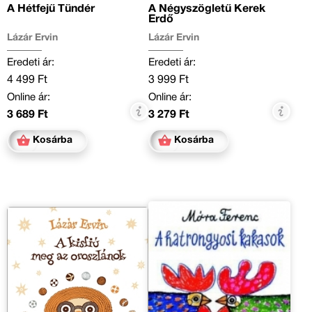
A Hétfejű Tündér
A Négyszögletű Kerek
Erdő
Lázár Ervin
Lázár Ervin
Eredeti ár:
Eredeti ár:
4 499 Ft
3 999 Ft
Online ár:
Online ár:
3 689 Ft
3 279 Ft
Kosárba
Kosárba