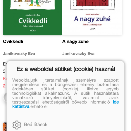
Cvikkedli
A nagy zuhé
Janikovszky Éva
Janikovszky Éva
Eredeti ár:
Eredeti ár:
Ez a weboldal sütiket (cookie) használ
3 499 Ft
3 499 Ft
Kedvezményes ár:
Kedvezményes ár:
Weboldalunk tartalmának személyre szabott
megjelenítése és a böngészési élmény biztosítása
2 449 Ft
2 449 Ft
érdekében sütiket (cookie), illetve egyéb
technológiákat alkalmazunk. A sütik használatára
Kosárba
Kosárba
vonatkozó irányelveinkről, valamint azok
testreszabási lehetőségeiről bővebb információ
ide
kattintva
érhető el.
Beállítások