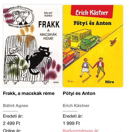
Frakk, a macskák réme
Pötyi és Anton
Bálint Ágnes
Erich Kästner
Eredeti ár:
Eredeti ár:
2 499 Ft
1 999 Ft
Online ár:
Kedvezményes ár: