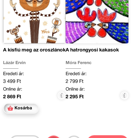
A kisfiú meg az oroszlánok
A hatrongyosi kakasok
Lázár Ervin
Móra Ferenc
Eredeti ár:
Eredeti ár:
3 499 Ft
2 799 Ft
Online ár:
Online ár:
2 869 Ft
2 295 Ft
Kosárba