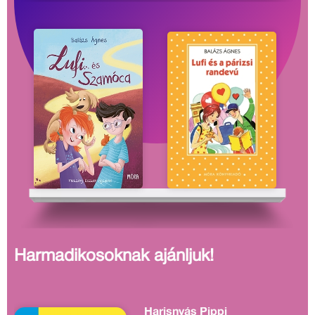
Harmadikosoknak ajánljuk!
Harisnyás Pippi