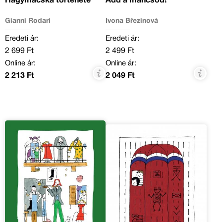
Hagymácska története
Add a mancsod!
Gianni Rodari
Ivona Březinová
Eredeti ár:
Eredeti ár:
2 699 Ft
2 499 Ft
Online ár:
Online ár:
2 213 Ft
2 049 Ft