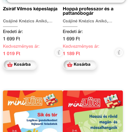
Zsiráf Vilmos képeslapja
Hoppá professzor és a
pattanóbogár
Csájiné Knézics Anikó,
Csájiné Knézics Anikó,
Majoros Nóra
Várfalvy Emőke
Eredeti ár:
Eredeti ár:
1 699 Ft
1 699 Ft
Kedvezményes ár:
Kedvezményes ár:
1 019 Ft
1 189 Ft
Kosárba
Kosárba