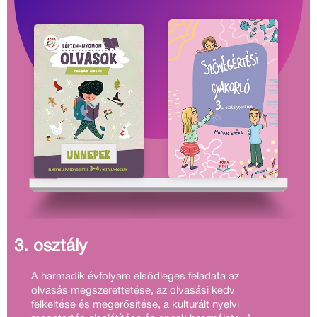
3. osztály
A harmadik évfolyam elsődleges feladata az
olvasás megszerettetése, az olvasási kedv
felkeltése és megerősítése, a kulturált nyelvi