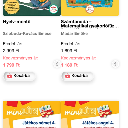
Nyelv-mentő
Számtanoda –
Matematikai gyakorlófüzet
3. osztályosoknak
Szloboda-Kovács Emese
Madar Emőke
Eredeti ár:
Eredeti ár:
2 999 Ft
1 699 Ft
Kedvezményes ár:
Kedvezményes ár:
1 799 Ft
1 189 Ft
Kosárba
Kosárba