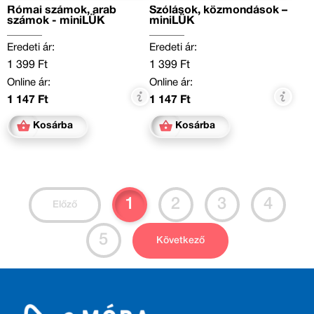
Római számok, arab
Szólások, közmondások –
számok - miniLÜK
miniLÜK
Eredeti ár:
Eredeti ár:
1 399 Ft
1 399 Ft
Online ár:
Online ár:
1 147 Ft
1 147 Ft
Kosárba
Kosárba
1
2
3
4
Előző
5
Következő