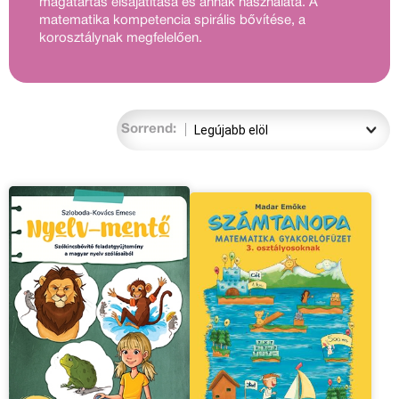
magatartás elsajátítása és annak használata. A
matematika kompetencia spirális bővítése, a
korosztálynak megfelelően.
Sorrend: