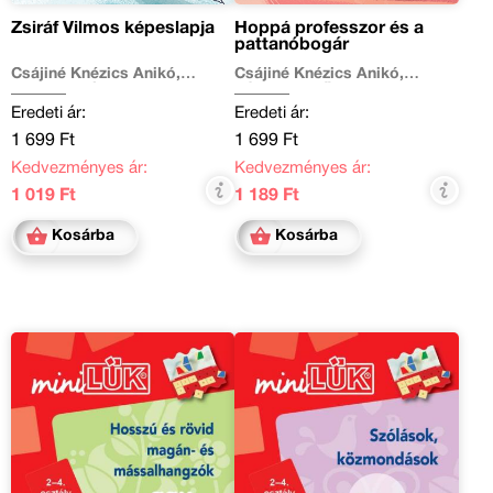
Zsiráf Vilmos képeslapja
Hoppá professzor és a
pattanóbogár
Csájiné Knézics Anikó,
Csájiné Knézics Anikó,
Majoros Nóra
Várfalvy Emőke
Eredeti ár:
Eredeti ár:
1 699 Ft
1 699 Ft
Kedvezményes ár:
Kedvezményes ár:
1 019 Ft
1 189 Ft
Kosárba
Kosárba