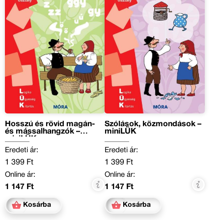
Hosszú és rövid magán-
Szólások, közmondások –
és mássalhangzók –
miniLÜK
miniLÜK
Eredeti ár:
Eredeti ár:
1 399 Ft
1 399 Ft
Online ár:
Online ár:
1 147 Ft
1 147 Ft
Kosárba
Kosárba