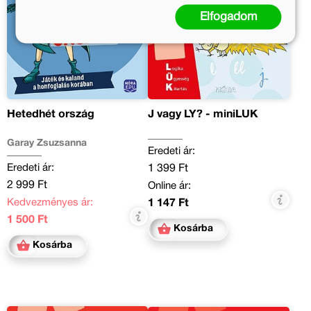
Elfogadom
Hetedhét ország
J vagy LY? - miniLÜK
Garay Zsuzsanna
Eredeti ár:
Eredeti ár:
1 399 Ft
2 999 Ft
Online ár:
Kedvezményes ár:
1 147 Ft
1 500 Ft
Kosárba
Kosárba