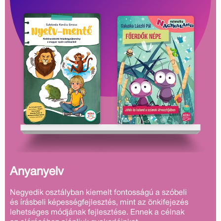
Anyanyelv
Negyedik osztályban
kiemelt fontosságú a
szóbeli
és írásbeli képességfejlesztés, mint az önkifejezés
lehetséges módjának fejlesztése. Ennek a célnak