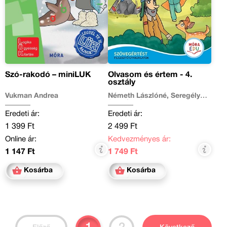
Szó-rakodó – miniLÜK
Olvasom és értem - 4.
osztály
Vukman Andrea
Németh Lászlóné, Seregélyné
Szabó Klára
Eredeti ár:
Eredeti ár:
1 399 Ft
2 499 Ft
Online ár:
Kedvezményes ár:
1 147 Ft
1 749 Ft
Kosárba
Kosárba